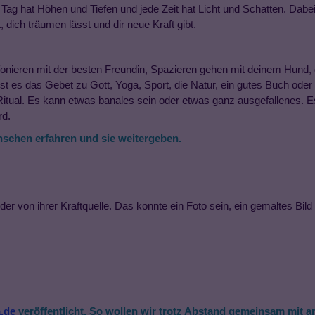
ag hat Höhen und Tiefen und jede Zeit hat Licht und Schatten. Dabei
 dich träumen lässt und dir neue Kraft gibt.
fonieren mit der besten Freundin, Spazieren gehen mit deinem Hund
 ist es das Gebet zu Gott, Yoga, Sport, die Natur, ein gutes Buch ode
in Ritual. Es kann etwas banales sein oder etwas ganz ausgefallenes.
rd.
nschen erfahren und sie weitergeben.
der von ihrer Kraftquelle. Das konnte ein Foto sein, ein gemaltes Bil
.de
veröffentlicht. So wollen wir trotz Abstand gemeinsam mit
a