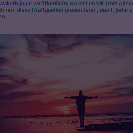
w.kath-ja.de
veröffentlicht. So wollen wir trotz Ab
ch nun
diese
Kraftquellen präsentieren, damit
jeder
d
den
.