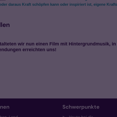
eder
daraus
Kraft schöpfen
kann oder inspiriert ist, eigene Kraf
llen
alteten wir nun einen Film mit Hintergrundmusik, i
endungen erreichten uns!
onen
Schwerpunkte