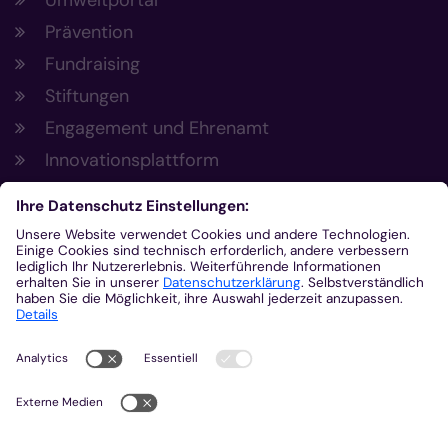
Umweltportal
Prävention
Fundraising
Stiftungen
Engagement und Ehrenamt
Innovationsplattform
Aus der Plattform
Nachrichten
Veranstaltungen
Gottesdienste
Stellenangebote
Kirchenzeitung
Amtsblatt (Kirchlicher Anzeiger)