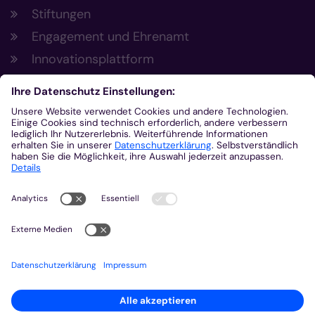
Stiftungen
Engagement und Ehrenamt
Innovationsplattform
Aus der Plattform
Nachrichten
Veranstaltungen
Gottesdienste
Stellenangebote
Kirchenzeitung
Amtsblatt (Kirchlicher Anzeiger)
Rechtsdatenbank
Meldestelle gemäß Hinweisgeberschutzgesetz