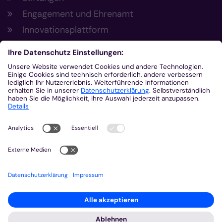
Engagement und Ehrenamt
Innovationsplattform
Aus der Plattform
Nachrichten
Veranstaltungen
Gottesdienste
Stellenangebote
Kirchenzeitung
Amtsblatt (Kirchlicher Anzeiger)
Rechtsdatenbank
Meldestelle gemäß Hinweisgeberschutzgesetz