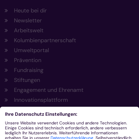
Heute bei dir
Newsletter
Arbeitswelt
Kolumbienpartnerschaft
Umweltportal
Prävention
Fundraising
Stiftungen
Engagement und Ehrenamt
Innovationsplattform
Aus der Plattform
Nachrichten