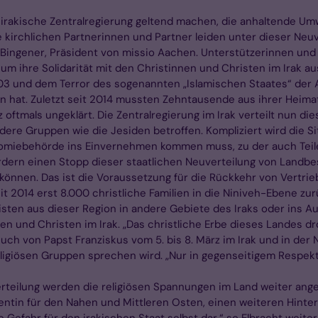
ie irakische Zentralregierung geltend machen, die anhaltende Um
 kirchlichen Partnerinnen und Partner leiden unter dieser Neu
rk Bingener, Präsident von missio Aachen. Unterstützerinnen und
 um ihre Solidarität mit den Christinnen und Christen im Irak 
2003 und dem Terror des sogenannten „Islamischen Staates“ de
 hat. Zuletzt seit 2014 mussten Zehntausende aus ihrer Heimat
ftmals ungeklärt. Die Zentralregierung im Irak verteilt nun di
ere Gruppen wie die Jesiden betroffen. Kompliziert wird die Si
omiebehörde ins Einvernehmen kommen muss, zu der auch Teile
rdern einen Stopp dieser staatlichen Neuverteilung von Landbes
önnen. Das ist die Voraussetzung für die Rückkehr von Vertrie
t 2014 erst 8.000 christliche Familien in die Niniveh-Ebene zu
ten aus dieser Region in andere Gebiete des Iraks oder ins Aus
nen und Christen im Irak. „Das christliche Erbe dieses Landes dr
ch von Papst Franziskus vom 5. bis 8. März im Irak und in der 
eligiösen Gruppen sprechen wird. „Nur in gegenseitigem Respekt
ilung werden die religiösen Spannungen im Land weiter angefa
entin für den Nahen und Mittleren Osten, einen weiteren Hinterg
Gefahr für den irakischen Staat selbst dar,“ so Elbracht weiter.