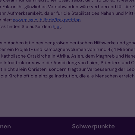
n Faktor. Ihr gänzliches Verschwinden wäre verheerend für die Z
mehr Aufmerksamkeit, da er für die Stabilität des Nahen und Mitt
e hier:
www.missio-hilft.de/irakpetition
Irak finden Sie außerdem
hier
.
ssio Aachen ist eines der großen deutschen Hilfswerke und geh
ber ein Projekt- und Kampagnenvolumen von rund 47,4 Millionen
 katholische Ortskirche in Afrika, Asien, dem Maghreb und Na
 die Infrastruktur sowie die Ausbildung von Laien, Priestern und
ort nicht allein Christen, sondern trägt zur Verbesserung der L
die Kirche oft die einzige Institution, die alle Menschen erreic
onen
Schwerpunkte