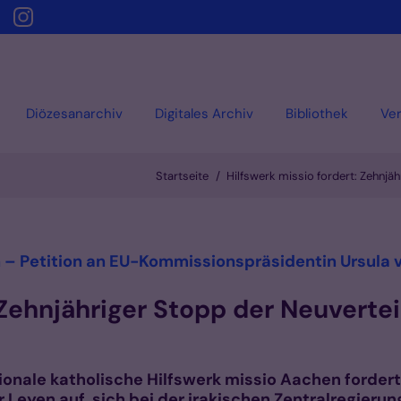
Diözesanarchiv
Digitales Archiv
Bibliothek
Ver
Startseite
Hilfswerk missio fordert: Zehnjä
n – Petition an EU-Kommissionspräsidentin Ursula v
 Zehnjähriger Stopp der Neuverte
ionale katholische Hilfswerk missio Aachen fordert 
Leyen auf, sich bei der irakischen Zentralregierun