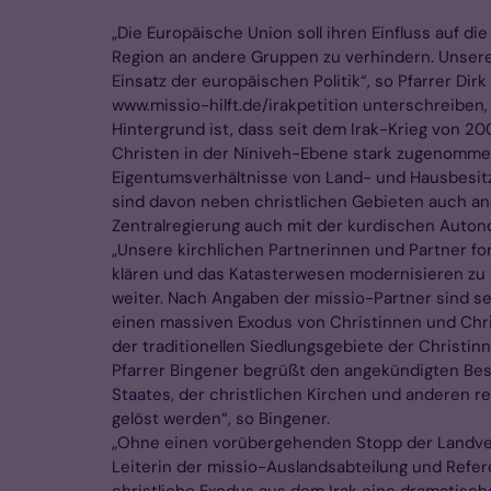
„Die Europäische Union soll ihren Einfluss auf d
Region an andere Gruppen zu verhindern. Unsere
Einsatz der europäischen Politik“, so Pfarrer Di
www.missio-hilft.de/irakpetition unterschreiben,
Hintergrund ist, dass seit dem Irak-Krieg von 
Christen in der Niniveh-Ebene stark zugenommen
Eigentumsverhältnisse von Land- und Hausbesitz o
sind davon neben christlichen Gebieten auch and
Zentralregierung auch mit der kurdischen Auton
„Unsere kirchlichen Partnerinnen und Partner fo
klären und das Katasterwesen modernisieren zu k
weiter. Nach Angaben der missio-Partner sind sei
einen massiven Exodus von Christinnen und Chris
der traditionellen Siedlungsgebiete der Christin
Pfarrer Bingener begrüßt den angekündigten Besu
Staates, der christlichen Kirchen und anderen r
gelöst werden“, so Bingener.
„Ohne einen vorübergehenden Stopp der Landverte
Leiterin der missio-Auslandsabteilung und Refer
christliche Exodus aus dem Irak eine dramatische 