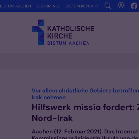
Zum Inhalt springen
BISTUM AACHEN
BISTUM A-Z
BISTUM KONTAKT
Vor allem christliche Gebiete betroffe
:
Irak nehmen
Hilfswerk missio fordert:
Nord-Irak
Aachen (12. Februar 2021). Das Internat
Kommissionspräsidentin Ursula von der 