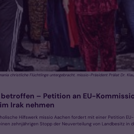
ania christliche Flüchtlinge untergebracht. missio-Präsident Prälat Dr. Kl
e betroffen – Petition an EU-Kommissi
g im Irak nehmen
atholische Hilfswerk missio Aachen fordert mit einer Petition 
r einen zehnjährigen Stopp der Neuverteilung von Landbesitz in