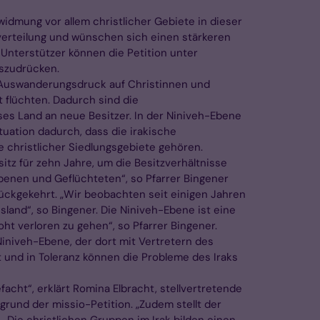
widmung vor allem christlicher Gebiete in dieser
verteilung und wünschen sich einen stärkeren
 Unterstützer können die Petition unter
auszudrücken.
r Auswanderungsdruck auf Christinnen und
 flüchten. Dadurch sind die
eses Land an neue Besitzer. In der Niniveh-Ebene
tuation dadurch, dass die irakische
 christlicher Siedlungsgebiete gehören.
itz für zehn Jahre, um die Besitzverhältnisse
benen und Geflüchteten“, so Pfarrer Bingener
rückgekehrt. „Wir beobachten seit einigen Jahren
land“, so Bingener. Die Niniveh-Ebene ist eine
oht verloren zu gehen“, so Pfarrer Bingener.
Niniveh-Ebene, der dort mit Vertretern des
 und in Toleranz können die Probleme des Iraks
cht“, erklärt Romina Elbracht, stellvertretende
rund der missio-Petition. „Zudem stellt der
 „Die christlichen Gruppen im Irak bilden einen