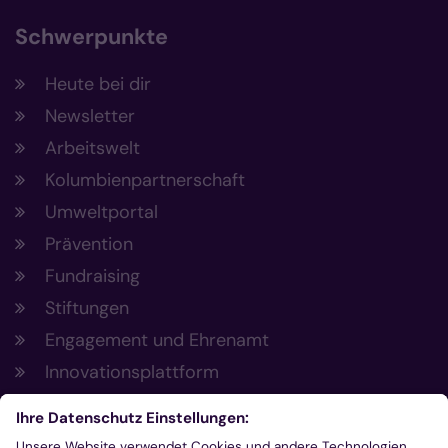
Schwerpunkte
Heute bei dir
Newsletter
Arbeitswelt
Kolumbienpartnerschaft
Umweltportal
Prävention
Fundraising
Stiftungen
Engagement und Ehrenamt
Innovationsplattform
Aus der Plattform