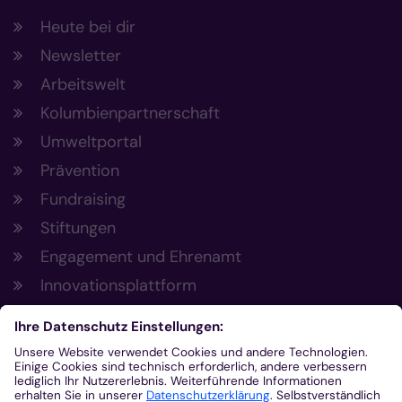
Heute bei dir
Newsletter
Arbeitswelt
Kolumbienpartnerschaft
Umweltportal
Prävention
Fundraising
Stiftungen
Engagement und Ehrenamt
Innovationsplattform
Aus der Plattform
Nachrichten