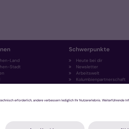
onen
Schwerpunkte
hen-Land
Heute bei dir
hen-Stadt
Newsletter
en
Arbeitswelt
l
Kolumbienpartnerschaft
nsberg
Umweltportal
pen-Viersen
Prävention
feld
Fundraising
chengladbach
Stiftungen
Engagement und Ehrenam
Innovationsplattform