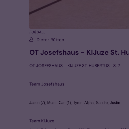
FUßBALL
Von:
Dieter Rütten
OT Josefshaus - KiJuze St. H
OT JOSEFSHAUS - KIJUZE ST. HUBERTUS 8: 7
Team Josefshaus
Jason (7), Musti, Can (1), Tyron, Alijha, Sandro, Justin
Team KiJuze