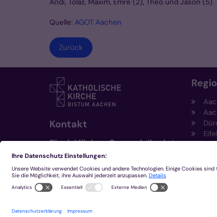
Andi
,
Tolaz
, Maxim,
Emre
(2), Theo und Jason (5)
Quelle:
AGOT Aachen
Zurück
Regi
Aac
Aac
Kontakt
Dür
Eife
Bischöfliches Generalvikariat
Hei
Aachen
Kem
Kre
+49 241 452-0
Mön
kommunikation@bistum-
aachen.de
www.bistum-aachen.de