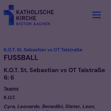
Zum Inhalt springen
Vorlesen
:
K.O.T. St. Sebastian vs OT Talstraße
FUSSBALL
K.O.T. St. Sebastian vs OT Talstraße
6: 6
Teams
K.O.T.
Cyra, Leonardo, Benedikt, Dieter, Leon,