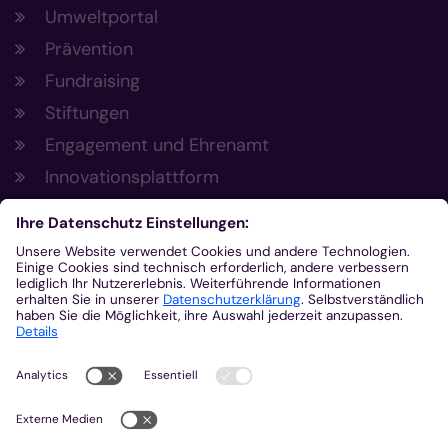
Umweltportal
Prävention
Fundraising
Stiftungen
Engagement und Ehrenamt
Innovationsplattform
Aus der Plattform
Nachrichten
Veranstaltungen
Gottesdienste
Stellenangebote
Kirchenzeitung
Amtsblatt (Kirchlicher Anzeiger)