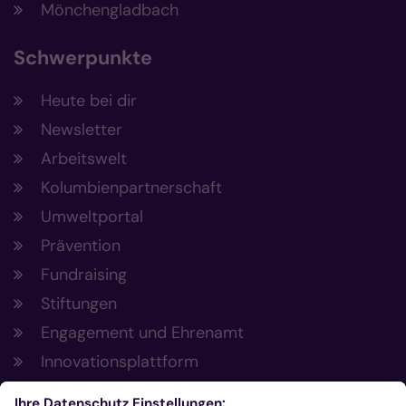
Mönchengladbach
Schwerpunkte
Heute bei dir
Newsletter
Arbeitswelt
Kolumbienpartnerschaft
Umweltportal
Prävention
Fundraising
Stiftungen
Engagement und Ehrenamt
Innovationsplattform