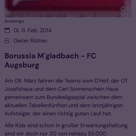
Bundesliga
Datum:
Di. 11. Feb. 2014
Von:
Dieter Rütten
Borussia M´gladbach - FC
Augsburg
Am 08. März fahren die Teams vom
D´Hof
, der
OT
Josefshaus
und dem
Carl Sonnenschein Haus
gemeinsam zum Bundesligaspiel zwischen dem
aktuellen Tabellenfünften und dem letztjährigen
Aufsteiger, der einen richtig guten Lauf hat.
Alle Kids sind schon in großer Erwartungshaltung,
sind wir doch nur 30 von nahezu 55.000