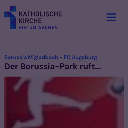
Zum Inhalt springen
Vorlesen
:
Borussia M´gladbach - FC Augsburg
Der Borussia-Park ruft...