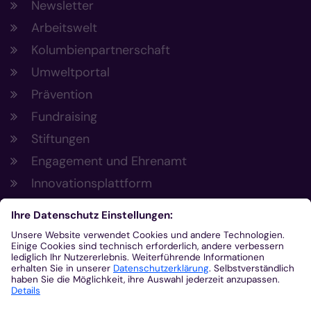
Newsletter
Arbeitswelt
Kolumbienpartnerschaft
Umweltportal
Prävention
Fundraising
Stiftungen
Engagement und Ehrenamt
Innovationsplattform
Aus der Plattform
Nachrichten
Veranstaltungen
Gottesdienste