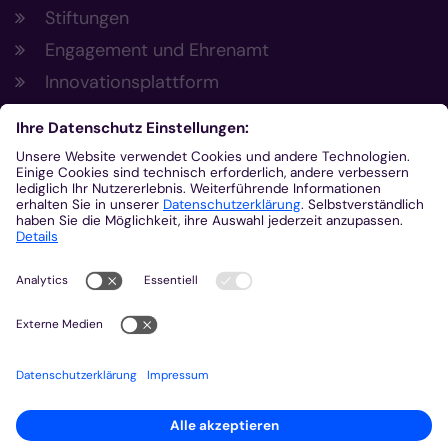
Stiftungen
Engagement und Ehrenamt
Innovationsplattform
Aus der Plattform
Nachrichten
Veranstaltungen
Gottesdienste
Stellenangebote
Kirchenzeitung
Amtsblatt (Kirchlicher Anzeiger)
Rechtsdatenbank
Meldestelle gemäß Hinweisgeberschutzgesetz