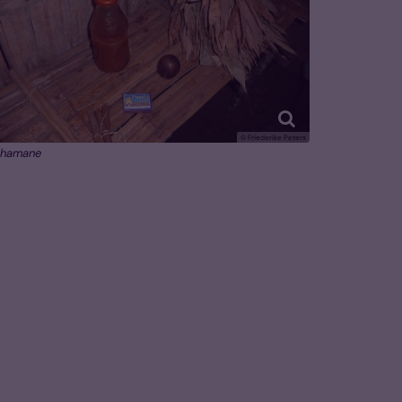
© Friederike Peters
chamane