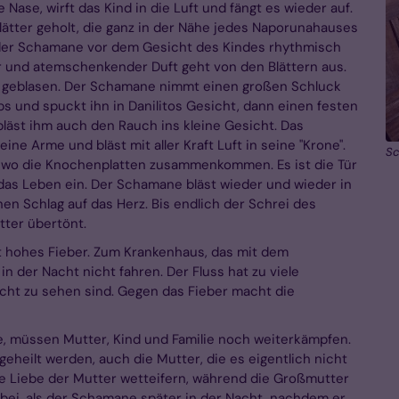
 Nase, wirft das Kind in die Luft und fängt es wieder auf.
lätter geholt, die ganz in der Nähe jedes Naporunahauses
 der Schamane vor dem Gesicht des Kindes rhythmisch
r und atemschenkender Duft geht von den Blättern aus.
 geblasen. Der Schamane nimmt einen großen Schluck
 und spuckt ihn in Danilitos Gesicht, dann einen festen
bläst ihm auch den Rauch ins kleine Gesicht. Das
ine Arme und bläst mit aller Kraft Luft in seine "Krone".
S
, wo die Knochenplatten zusammenkommen. Es ist die Tür
das Leben ein. Der Schamane bläst wieder und wieder in
nen Schlag auf das Herz. Bis endlich der Schrei des
ter übertönt.
 hat hohes Fieber. Zum Krankenhaus, das mit dem
n der Nacht nicht fahren. Der Fluss hat zu viele
cht zu sehen sind. Gegen das Fieber macht die
, müssen Mutter, Kind und Familie noch weiterkämpfen.
geheilt werden, auch die Mutter, die es eigentlich nicht
ie Liebe der Mutter wetteifern, während die Großmutter
d dabei, als der Schamane später in der Nacht, nachdem er