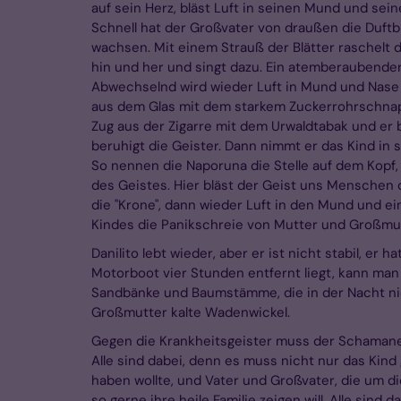
auf sein Herz, bläst Luft in seinen Mund und seine
Schnell hat der Großvater von draußen die Duftb
wachsen. Mit einem Strauß der Blätter raschelt
hin und her und singt dazu. Ein atemberaubende
Abwechselnd wird wieder Luft in Mund und Nase
aus dem Glas mit dem starkem Zuckerrohrschnaps
Zug aus der Zigarre mit dem Urwaldtabak und er 
beruhigt die Geister. Dann nimmt er das Kind in se
So nennen die Naporuna die Stelle auf dem Kopf
des Geistes. Hier bläst der Geist uns Menschen 
die "Krone", dann wieder Luft in den Mund und ei
Kindes die Panikschreie von Mutter und Großmut
Danilito lebt wieder, aber er ist nicht stabil, er
Motorboot vier Stunden entfernt liegt, kann man i
Sandbänke und Baumstämme, die in der Nacht ni
Großmutter kalte Wadenwickel.
Gegen die Krankheitsgeister muss der Schamane
Alle sind dabei, denn es muss nicht nur das Kind 
haben wollte, und Vater und Großvater, die um d
so gerne ihre heile Familie zeigen will. Alle sin