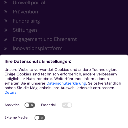
Umweltportal
Prävention
Fundraising
Stiftungen
Engagement und Ehrenamt
Innovationsplattform
Aus der Plattform
Nachrichten
Veranstaltungen
Gottesdienste
Stellenangebote
Kirchenzeitung
Amtsblatt (Kirchlicher Anzeiger)