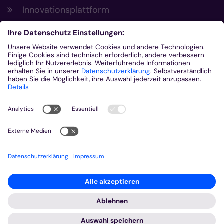
Innovationsplattform
Aus der Plattform
Nachrichten
Veranstaltungen
Gottesdienste
Stellenangebote
Kirchenzeitung
Amtsblatt (Kirchlicher Anzeiger)
Rechtsdatenbank
Meldestelle gemäß Hinweisgeberschutzgesetz
2026 © Bistum Aachen
Impressum