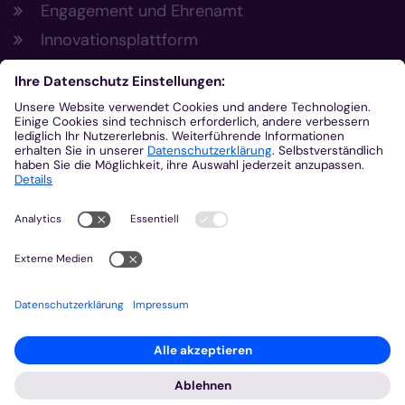
Engagement und Ehrenamt
Innovationsplattform
Aus der Plattform
Nachrichten
Veranstaltungen
Gottesdienste
Stellenangebote
Kirchenzeitung
Amtsblatt (Kirchlicher Anzeiger)
Rechtsdatenbank
Meldestelle gemäß Hinweisgeberschutzgesetz