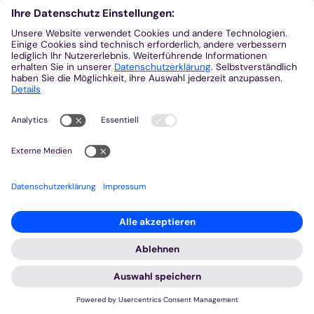
Aus der Plattform
Nachrichten
Veranstaltungen
Gottesdienste
Stellenangebote
Kirchenzeitung
Amtsblatt (Kirchlicher Anzeiger)
Rechtsdatenbank
Meldestelle gemäß Hinweisgeberschutzgesetz
2026 © Bistum Aachen
Impressum
Datenschutzerklärung