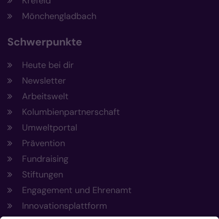
Krefeld
Mönchengladbach
Schwerpunkte
Heute bei dir
Newsletter
Arbeitswelt
Kolumbienpartnerschaft
Umweltportal
Prävention
Fundraising
Stiftungen
Engagement und Ehrenamt
Innovationsplattform