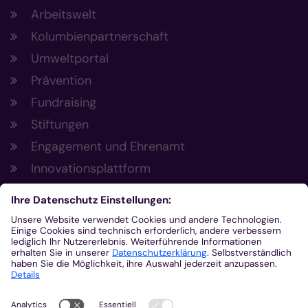
Arbeitswelt
Kolumbienpartnerschaft
Umweltportal
Prävention
Fundraising
Stiftungen
Engagement und Ehrenamt
Innovationsplattform
Aus der Plattform
Nachrichten
Veranstaltungen
Gottesdienste
Stellenangebote