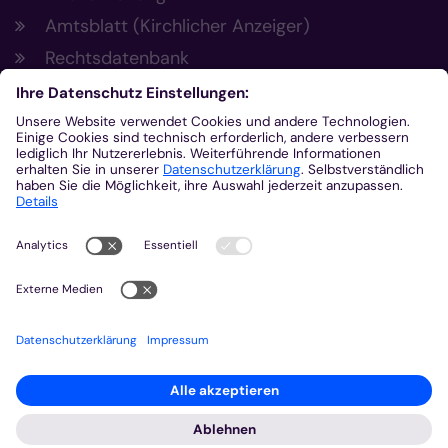
Amtsblatt (Kirchlicher Anzeiger)
Rechtsdatenbank
Meldestelle gemäß Hinweisgeberschutzgesetz
Kontakt
Bischöfliches Generalvikariat Aachen
+49 241 452-0
kommunikation@bistum-aachen.de
www.bistum-aachen.de