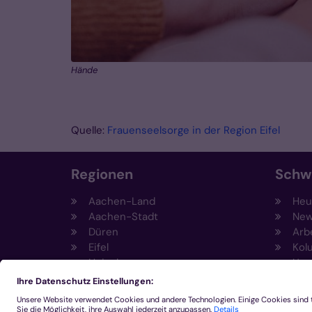
Hände
Quelle:
Frauenseelsorge in der Region Eifel
Regionen
Schw
Aachen-Land
Heut
Aachen-Stadt
New
Düren
Arb
Eifel
Kol
Heinsberg
Umw
Kempen-Viersen
Prä
Krefeld
Fun
Mönchengladbach
Sti