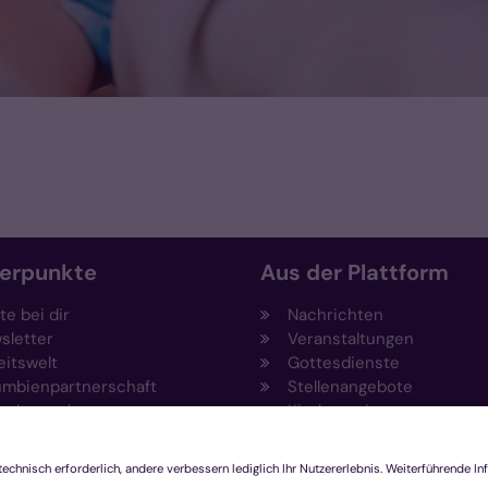
erpunkte
Aus der Plattform
e bei dir
Nachrichten
sletter
Veranstaltungen
eitswelt
Gottesdienste
umbienpartnerschaft
Stellenangebote
eltportal
Kirchenzeitung
vention
Amtsblatt (Kirchlicher An
draising
Rechtsdatenbank
ftungen
Meldestelle gemäß