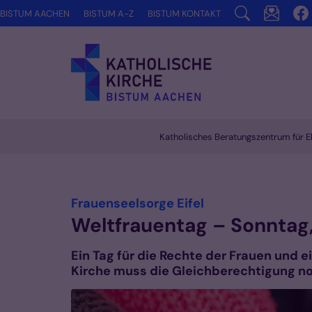
Zum Inhalt springen
BISTUM AACHEN
BISTUM A-Z
BISTUM KONTAKT
Katholisches Beratungszentrum für 
Vorlesen
:
Frauenseelsorge Eifel
Weltfrauentag – Sonntag,
Ein Tag für die Rechte der Frauen und e
Kirche muss die Gleichberechtigung no