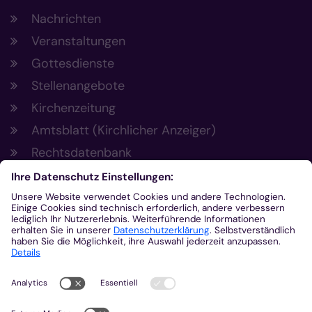
Nachrichten
Veranstaltungen
Gottesdienste
Stellenangebote
Kirchenzeitung
Amtsblatt (Kirchlicher Anzeiger)
Rechtsdatenbank
Meldestelle gemäß Hinweisgeberschutzgesetz
Kontakt
Bischöfliches Generalvikariat Aachen