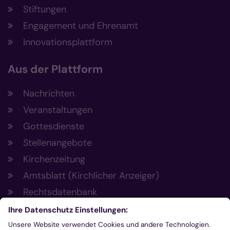
Stiftungen
Engagement und Ehrenamt
Innovationsplattform
Aus der Plattform
Nachrichten
Veranstaltungen
Gottesdienste
Stellenangebote
Kirchenzeitung
Amtsblatt (Kirchlicher Anzeiger)
Rechtsdatenbank
Meldestelle gemäß Hinweisgeberschutzgesetz