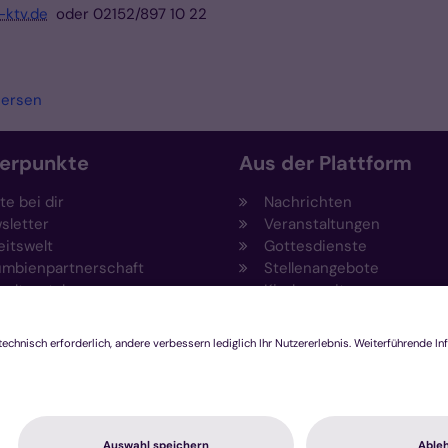
-ktv.de
oder 02152/897 10 22
iersen
erpunkte
Aus der Plattform
e bei dir
Nachrichten
sletter
Veranstaltungen
eitswelt
Gottesdienste
umbienpartnerschaft
Stellenangebote
eltportal
Kirchenzeitung
vention
Amtsblatt (Kirchlicher An
draising
Rechtsdatenbank
ftungen
Meldestelle gemäß
agement und Ehrenamt
Hinweisgeberschutzgeset
ovationsplattform