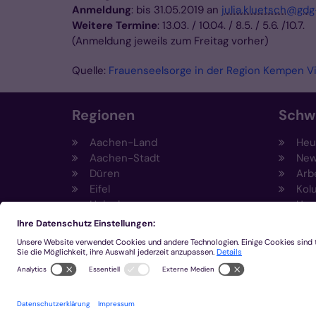
Anmeldung
: bis 31.05.2019 an
julia.kluetsch@gdg
Weitere Termine
: 13.03. / 10.04. / 8.5. / 5.6. /10.7.
(Anmeldung jeweils zum Freitag vorher)
Quelle:
Frauenseelsorge in der Region Kempen V
Regionen
Schw
Aachen-Land
Heut
Aachen-Stadt
New
Düren
Arb
Eifel
Kol
Heinsberg
Umw
Kempen-Viersen
Prä
Krefeld
Fun
Mönchengladbach
Sti
Eng
Inn