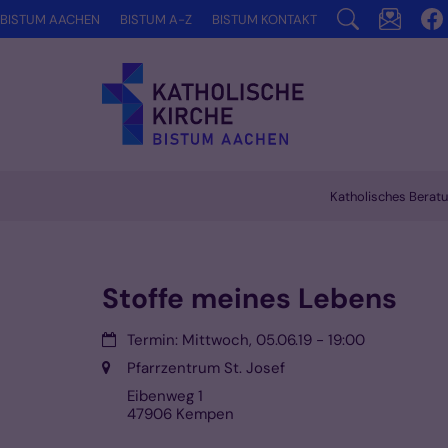
Zum Inhalt springen
BISTUM AACHEN
BISTUM A-Z
BISTUM KONTAKT
Katholisches Berat
Vorlesen
Stoffe meines Lebens
Datum:
Termin: Mittwoch, 05.06.19 - 19:00
Ort:
Pfarrzentrum St. Josef
Eibenweg 1
47906
Kempen