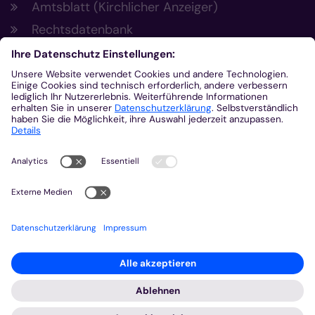
Amtsblatt (Kirchlicher Anzeiger)
Rechtsdatenbank
Meldestelle gemäß Hinweisgeberschutzgesetz
Kontakt
Bischöfliches Generalvikariat Aachen
+49 241 452-0
kommunikation@bistum-aachen.de
www.bistum-aachen.de
2026 © Bistum Aachen
Impressum