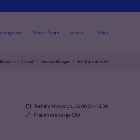
gsangebot
Unser Team
Aktuell
Links
gladbach
Aktuell
Veranstaltungen
Schritte mit Gott
Datum:
Termin: Mittwoch, 09.06.21 - 18:30
Von:
Frauenseelsorge Eifel