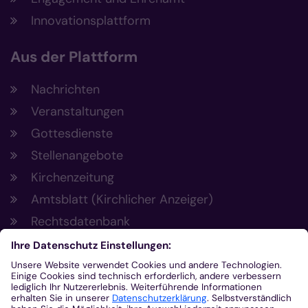
Innovationsplattform
Aus der Plattform
Nachrichten
Veranstaltungen
Gottesdienste
Stellenangebote
Kirchenzeitung
Amtsblatt (Kirchlicher Anzeiger)
Rechtsdatenbank
Meldestelle gemäß Hinweisgeberschutzgesetz