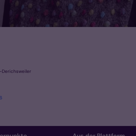
-Derichsweiler
6
erpunkte
Aus der Plattform