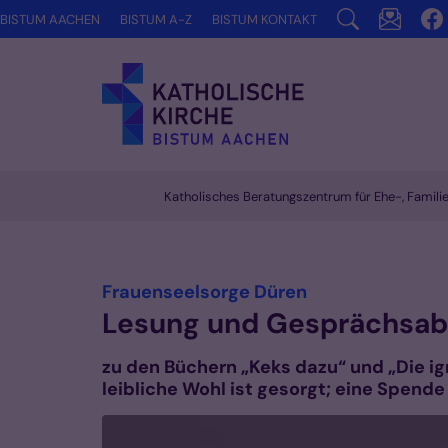
Zum Inhalt springen
BISTUM AACHEN
BISTUM A-Z
BISTUM KONTAKT
Katholisches Beratungszentrum für Ehe-, Famil
Vorlesen
:
Frauenseelsorge Düren
Lesung und Gesprächsab
zu den Büchern „Keks dazu“ und „Die ig
leibliche Wohl ist gesorgt; eine Spend