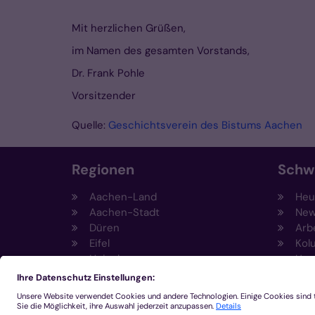
Mit herzlichen Grüßen,
im Namen des gesamten Vorstands,
Dr. Frank Pohle
Vorsitzender
Quelle:
Geschichtsverein des Bistums Aachen
Regionen
Schw
Aachen-Land
Heut
Aachen-Stadt
New
Düren
Arb
Eifel
Kol
Heinsberg
Umw
Kempen-Viersen
Prä
Krefeld
Fun
Mönchengladbach
Sti