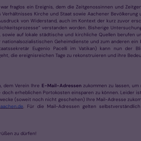
war fraglos ein Ereignis, dem die Zeit­genossinnen und Zeitg
 Verhältnisses Kirche und Staat sowie Aachener Bevölkerung u
s Ausdruck von Widerstand, auch im Kontext der kurz zuvor ers
ichkeitsprozesse“ ver­standen worden. Bisherige Untersuchun
sowie auf lokale städtische und kirchliche Quellen berufen 
nationalsozialistischen Geheimdienste und zum anderen ein b
staats­sekretär Eugenio Pacelli im Vatikan) kann nun der B
eht, die ereignisreichen Tage zu rekonstruieren und ihre Bede
n, dem Verein Ihre
E-Mail-Adressen
zu­kommen zu lassen, um m
doch erheblichen Portokosten einsparen zu können. Leider is
Zwecke (soweit noch nicht geschehen) Ihre Mail-Adresse zukom
aachen.de
. Für die Mail-Adressen gelten selbstverständlich
grüßen zu dürfen!