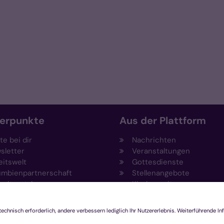
erpunkte
Aus der Plattform
e bei dir
Nachrichten
sletter
Veranstaltungen
eitswelt
Gottesdienste
umbienpartnerschaft
Stellenangebote
eltportal
Kirchenzeitung
vention
Amtsblatt (Kirchlicher An
draising
Rechtsdatenbank
ftungen
Meldestelle gemäß