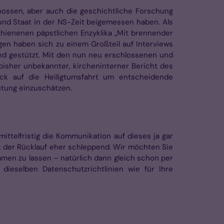
enossen, aber auch die geschichtliche Forschung
nd Staat in der NS-Zeit beigemessen haben. Als
chienenen päpstlichen Enzyk­lika „Mit brennender
gen haben sich zu einem Großteil auf Interviews
und gestützt. Mit den nun neu erschlossenen und
isher un­bekannter, kircheninterner Bericht des
lick auf die Heiligtumsfahrt um ent­scheidende
utung einzuschätzen.
ittelfristig die Kommunikation auf dieses ja gar
t der Rücklauf eher schleppend. Wir möchten Sie
men zu lassen – natürlich dann gleich schon per
 dieselben Datenschutzricht­linien wie für Ihre