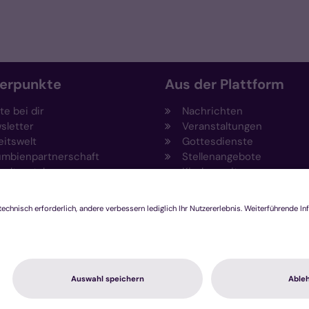
erpunkte
Aus der Plattform
e bei dir
Nachrichten
sletter
Veranstaltungen
eitswelt
Gottesdienste
umbienpartnerschaft
Stellenangebote
eltportal
Kirchenzeitung
vention
Amtsblatt (Kirchlicher An
draising
Rechtsdatenbank
ftungen
Meldestelle gemäß
agement und Ehrenamt
Hinweisgeberschutzgeset
ovationsplattform
hutzerklärung