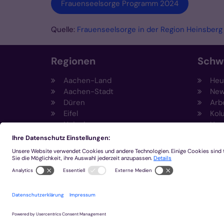
Frauenseelsorge Programm 2024
Quelle:
Frauenseelsorge in der Region Heinsberg
Regionen
Schw
Aachen-Land
Heut
Aachen-Stadt
New
Düren
Arb
Eifel
Kol
Heinsberg
Umw
Kempen-Viersen
Prä
Krefeld
Fun
Mönchengladbach
Sti
Eng
Inn
2026 © Bistum Aachen
Impressum
Datensc