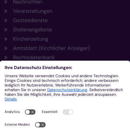
Nachrichten
Veranstaltungen
Gottesdienste
Stellenangebote
Kirchenzeitung
Amtsblatt (Kirchlicher Anzeiger)
Rechtsdatenbank
Meldestelle gemäß Hinweisgeberschutzgesetz
Kontakt
Bischöfliches Generalvikariat Aachen
+49 241 452-0