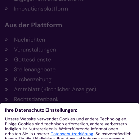
Innovationsplattform
Aus der Plattform
Nachrichten
Veranstaltungen
Gottesdienste
Stellenangebote
Kirchenzeitung
Amtsblatt (Kirchlicher Anzeiger)
Rechtsdatenbank
Meldestelle gemäß Hinweisgeberschutzgesetz