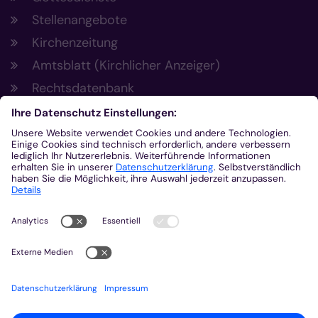
Stellenangebote
Kirchenzeitung
Amtsblatt (Kirchlicher Anzeiger)
Rechtsdatenbank
Meldestelle gemäß Hinweisgeberschutzgesetz
Kontakt
Bischöfliches Generalvikariat Aachen
+49 241 452-0
kommunikation@bistum-aachen.de
www.bistum-aachen.de