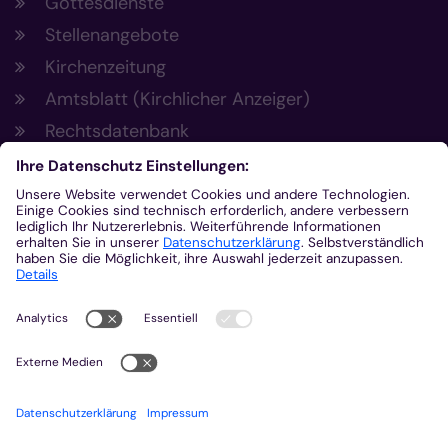
Gottesdienste
Stellenangebote
Kirchenzeitung
Amtsblatt (Kirchlicher Anzeiger)
Rechtsdatenbank
Meldestelle gemäß Hinweisgeberschutzgesetz
Kontakt
Bischöfliches Generalvikariat Aachen
+49 241 452-0
kommunikation@bistum-aachen.de
www.bistum-aachen.de