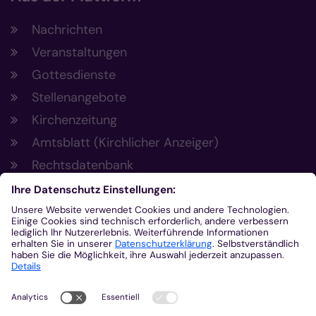
Nachrichten
Veranstaltungen
Gottesdienste
Stellenangebote
Kirchenzeitung
Amtsblatt (Kirchlicher Anzeiger)
Rechtsdatenbank
Meldestelle gemäß Hinweisgeberschutzgesetz
Kontakt