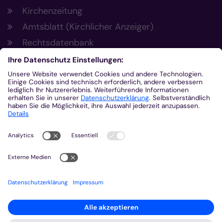
Kirchenzeitung
Amtsblatt (Kirchlicher Anzeiger)
Rechtsdatenbank
Meldestelle gemäß Hinweisgeberschutzgesetz
Kontakt
Bischöfliches Generalvikariat Aachen
+49 241 452-0
kommunikation@bistum-aachen.de
www.bistum-aachen.de