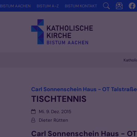
Zum Inhalt springen
BISTUM AACHEN
BISTUM A-Z
BISTUM KONTAKT
Katholi
Vorlesen
Carl Sonnenschein Haus - OT Talstraße
TISCHTENNIS
Datum:
Mi. 9. Dez. 2015
Von:
Dieter Rütten
Carl Sonnenschein Haus - OT