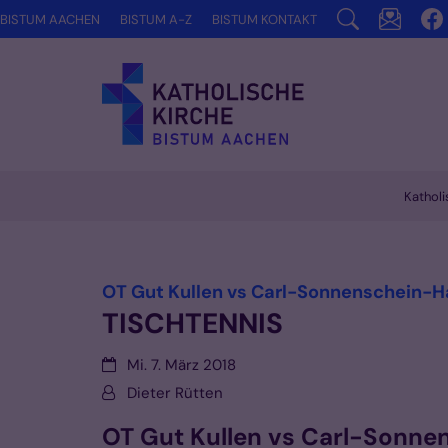
Zum Inhalt springen
BISTUM AACHEN
BISTUM A-Z
BISTUM KONTAKT
Katholi
Vorlesen
OT Gut Kullen vs Carl-Sonnenschein-
TISCHTENNIS
Datum:
Mi. 7. März 2018
Von:
Dieter Rütten
OT Gut Kullen vs Carl-Sonn