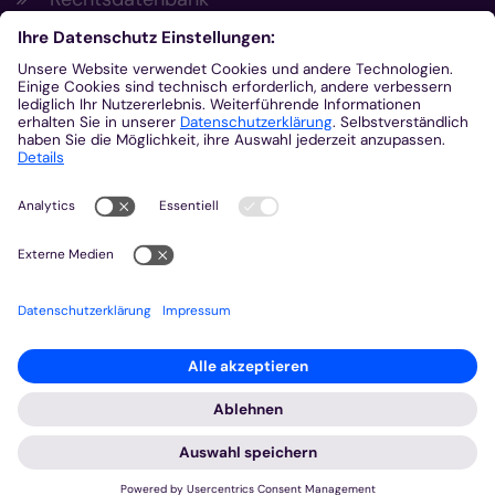
Meldestelle gemäß Hinweisgeberschutzgesetz
Kontakt
Bischöfliches Generalvikariat Aachen
+49 241 452-0
kommunikation@bistum-aachen.de
www.bistum-aachen.de
2026 © Bistum Aachen
Impressum
Datenschutzerklärung