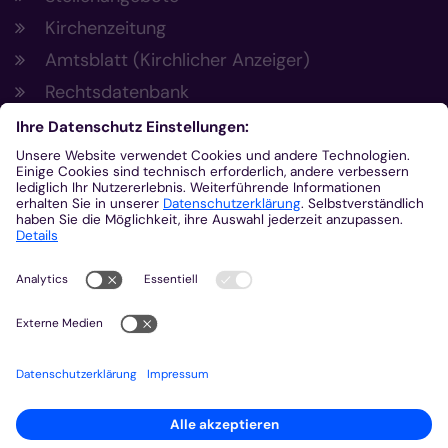
Kirchenzeitung
Amtsblatt (Kirchlicher Anzeiger)
Rechtsdatenbank
Meldestelle gemäß Hinweisgeberschutzgesetz
Kontakt
Bischöfliches Generalvikariat Aachen
+49 241 452-0
kommunikation@bistum-aachen.de
www.bistum-aachen.de