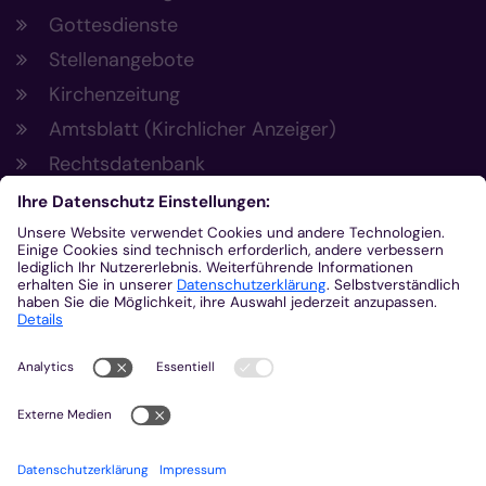
Gottesdienste
Stellenangebote
Kirchenzeitung
Amtsblatt (Kirchlicher Anzeiger)
Rechtsdatenbank
Meldestelle gemäß Hinweisgeberschutzgesetz
Kontakt
Bischöfliches Generalvikariat Aachen
+49 241 452-0
kommunikation@bistum-aachen.de