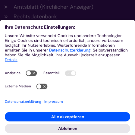
Amtsblatt (Kirchlicher Anzeiger)
Rechtsdatenbank
Meldestelle gemäß Hinweisgeberschutzgesetz
Kontakt
Bischöfliches Generalvikariat Aachen
+49 241 452-0
kommunikation@bistum-aachen.de
www.bistum-aachen.de
2026 © Bistum Aachen
Impressum