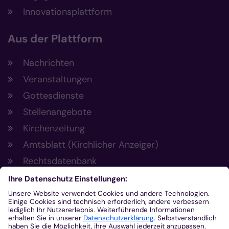
Innovationsplattform
Aus der Plattform
Nachrichten
Veranstaltungen
Gottesdienste
Stellenangebote
Kirchenzeitung
Amtsblatt (Kirchlicher Anzeiger)
Rechtsdatenbank
Meldestelle gemäß Hinweisgeberschutzgesetz