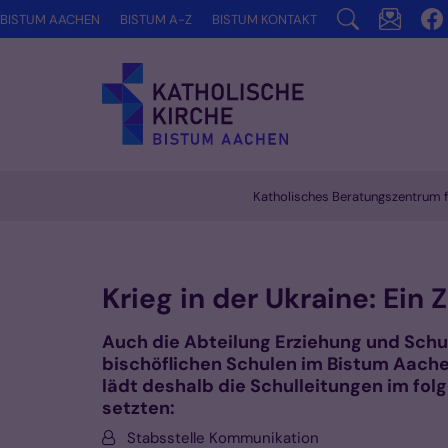
Zum Inhalt springen
BISTUM AACHEN
BISTUM A-Z
BISTUM KONTAKT
Katholisches Beratungszentrum f
Vorlesen
Krieg in der Ukraine: Ein
Auch die Abteilung Erziehung und Schu
bischöflichen Schulen im Bistum Aache
lädt deshalb die Schulleitungen im fo
setzten:
Von:
Stabsstelle Kommunikation