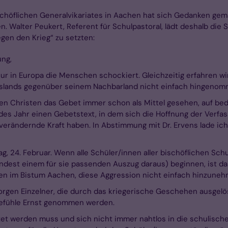
chöflichen Generalvikariates in Aachen hat sich Gedanken gem
alter Peukert, Referent für Schulpastoral, lädt deshalb die Sc
en den Krieg“ zu setzten:
ung,
nur in Europa die Menschen schockiert. Gleichzeitig erfahren wir
usslands gegenüber seinem Nachbarland nicht einfach hingeno
n Christen das Gebet immer schon als Mittel gesehen, auf bedro
es Jahr einen Gebetstext, in dem sich die Hoffnung der Verfas
rändernde Kraft haben. In Abstimmung mit Dr. Ervens lade ich 
ag, 24. Februar. Wenn alle Schüler/innen aller bischöflichen Sc
dest einem für sie passenden Auszug daraus) beginnen, ist da
en im Bistum Aachen, diese Aggression nicht einfach hinzuneh
rgen Einzelner, die durch das kriegerische Geschehen ausgelöst
e Gefühle Ernst genommen werden.
itet werden muss und sich nicht immer nahtlos in die schulisch