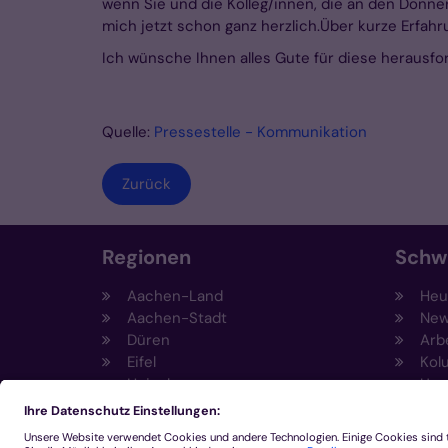
wenn Sie und die Kolleg/innen, die an den Donne
mich jetzt schon ganz herzlich.Über kurze Erfahr
Ich wünsche Ihnen alles Gute für diese herausfo
Quelle:
Pressestelle - Kommunikation
Zurück
Regionen
Schw
Aachen-Land
Heut
Aachen-Stadt
New
Düren
Arb
Eifel
Kol
Heinsberg
Umw
Kempen-Viersen
Prä
Krefeld
Fun