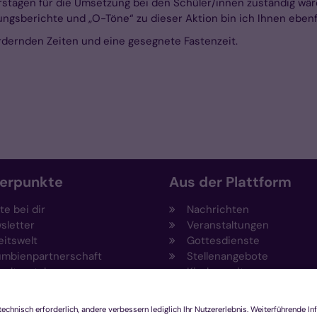
rstagen für die Umsetzung bei den Schüler/innen zuständig wär
ungsberichte und „O-Töne“ zu dieser Aktion bin ich Ihnen ebenf
rdernden Zeiten und eine gesegnete Fastenzeit.
erpunkte
Aus der Plattform
e bei dir
Nachrichten
sletter
Veranstaltungen
eitswelt
Gottesdienste
umbienpartnerschaft
Stellenangebote
eltportal
Kirchenzeitung
vention
Amtsblatt (Kirchlicher An
draising
Rechtsdatenbank