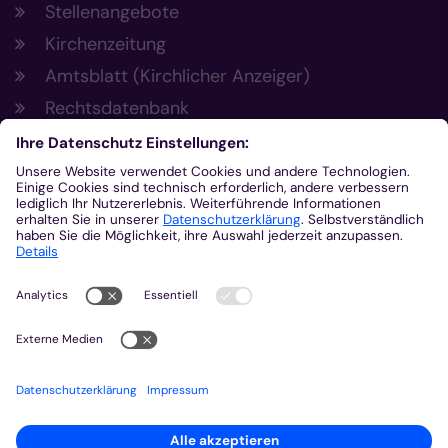
Stellenangebote
Kirchenzeitung
Amtsblatt (Kirchlicher Anzeiger)
Rechtsdatenbank
Meldestelle gemäß Hinweisgeberschutzgesetz
Kontakt
Bischöfliches Generalvikariat Aachen
+49 241 452-0
kommunikation@bistum-aachen.de
www.bistum-aachen.de