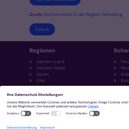
Quelle:
Kirchenmusik in der Region Heinsberg
Zurück
Regionen
Schw
Aachen-Land
Heut
Aachen-Stadt
New
Düren
Arb
Eifel
Kol
Heinsberg
Umw
Kempen-Viersen
Prä
Krefeld
Fun
Mönchengladbach
Sti
Eng
Inn