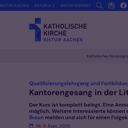
Zum Inhalt springen
BISTUM AACHEN
BISTUM A-Z
BISTUM KONTAKT
Katholisches Beratungs
Vorlesen
Qualifizierungslehrgang und Fortbildu
Kantorengesang in der Li
Der Kurs ist komplett belegt. Eine Anm
möglich. Weitere Interessierte können 
Braun
melden und sich für einen Folgek
Datum:
Mi. 9. Sept. 2020