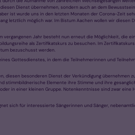
t durch die Aufnahme von zahlreichen Wechselgesängen weiter
e diesen Dienst übernehmen, sondern auch an dem Bewusstsein
 aber ist wurde uns in den letzten Monaten der Corona-Zeit se
ng letztlich möglich war. Im Bistum Aachen wollen wir diesen 
m vergangenen Jahr besteht nun erneut die Möglichkeit, die ei
bildungsreihe als Zertifikatskurs zu besuchen. Im Zertifikatskur
stum bezuschusst werden.
eines Gottesdienstes, in dem die Teilnehmerinnen und Teilnehm
en, diesen besonderen Dienst der Verkündigung übernehmen zu
nd stimmbildnerische Elemente ihre Stimme und ihre gesanglic
oder in einer kleinen Gruppe. Notenkenntnisse sind zwar eine H
gnet sich für interessierte Sängerinnen und Sänger, nebenamtl