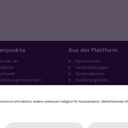
erpunkte
Aus der Plattform
e bei dir
Nachrichten
sletter
Veranstaltungen
eitswelt
Gottesdienste
umbienpartnerschaft
Stellenangebote
eltportal
Kirchenzeitung
vention
Amtsblatt (Kirchlicher An
draising
Rechtsdatenbank
ftungen
Meldestelle gemäß
agement und Ehrenamt
Hinweisgeberschutzgeset
ovationsplattform