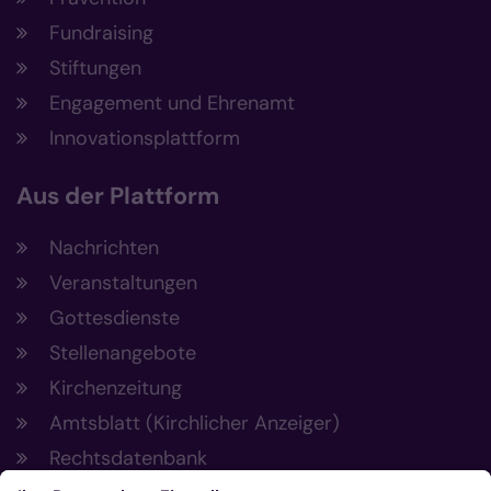
Fundraising
Stiftungen
Engagement und Ehrenamt
Innovationsplattform
Aus der Plattform
Nachrichten
Veranstaltungen
Gottesdienste
Stellenangebote
Kirchenzeitung
Amtsblatt (Kirchlicher Anzeiger)
Rechtsdatenbank