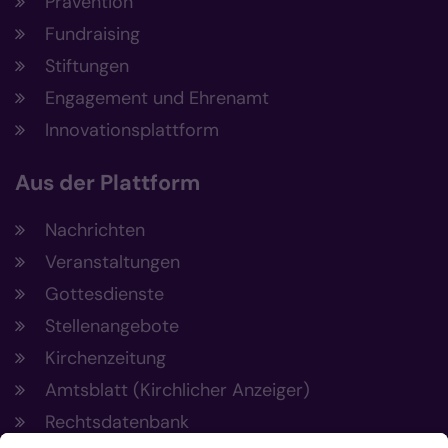
Prävention
Fundraising
Stiftungen
Engagement und Ehrenamt
Innovationsplattform
Aus der Plattform
Nachrichten
Veranstaltungen
Gottesdienste
Stellenangebote
Kirchenzeitung
Amtsblatt (Kirchlicher Anzeiger)
Rechtsdatenbank