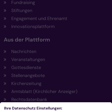
Fundraising
Stiftungen
Engagement und Ehrenamt
Innovationsplattform
Aus der Plattform
Nachrichten
Veranstaltungen
Gottesdienste
Stellenangebote
Kirchenzeitung
Amtsblatt (Kirchlicher Anzeiger)
Rechtsdatenbank
Meldestelle gemäß Hinweisgeberschutzgesetz