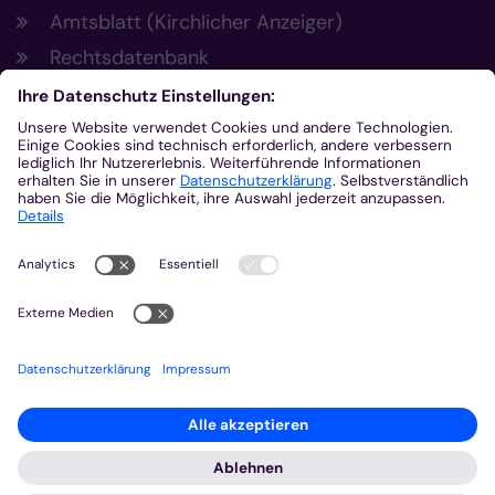
Amtsblatt (Kirchlicher Anzeiger)
Rechtsdatenbank
Meldestelle gemäß Hinweisgeberschutzgesetz
Kontakt
Bischöfliches Generalvikariat Aachen
+49 241 452-0
kommunikation@bistum-aachen.de
www.bistum-aachen.de
2026 © Bistum Aachen
Impressum